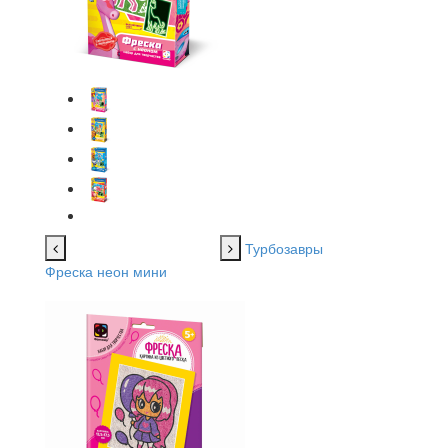
Турбозавры
Фреска неон мини