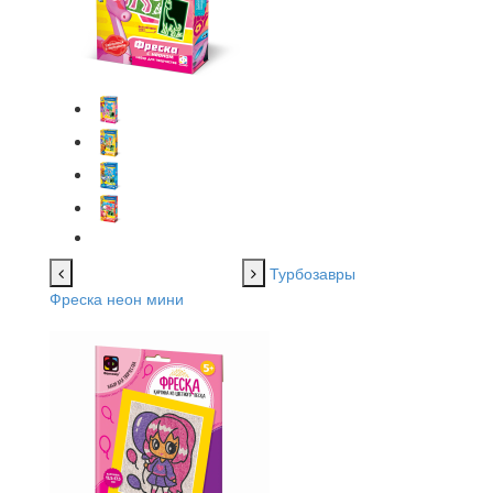
Турбозавры
Фреска неон мини