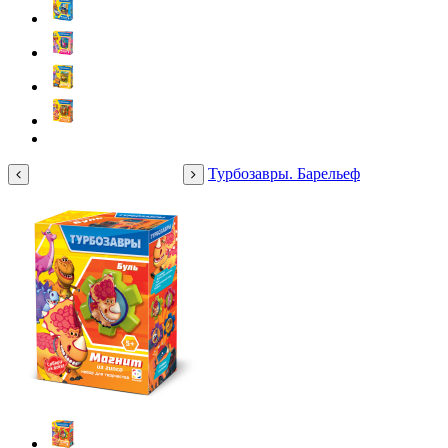
Турбозавры. Барельеф