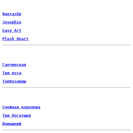
Фантазёр
Josephin
Easy Art
Plush Heart
Лицензия
Гапчинская
Три кота
Турбозавры
Архив
Снежная королева
Три богатыря
Домашний