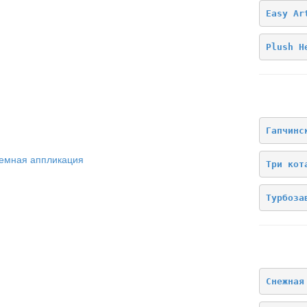
Easy Ar
Plush H
Лицензи
Гапчинс
емная аппликация
Три кот
Турбоза
Архив
Снежная