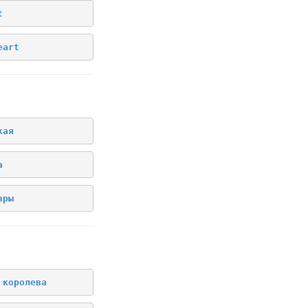
t
eart
я
кая
а
вры
 королева