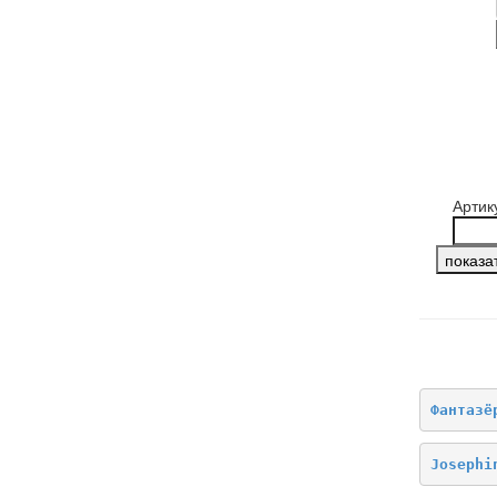
Артик
НАШИ 
Фантазё
Josephi