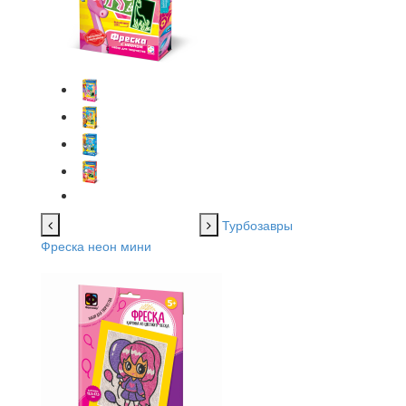
Турбозавры
Фреска неон мини