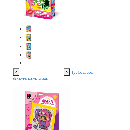
Турбозавры
Фреска неон мини