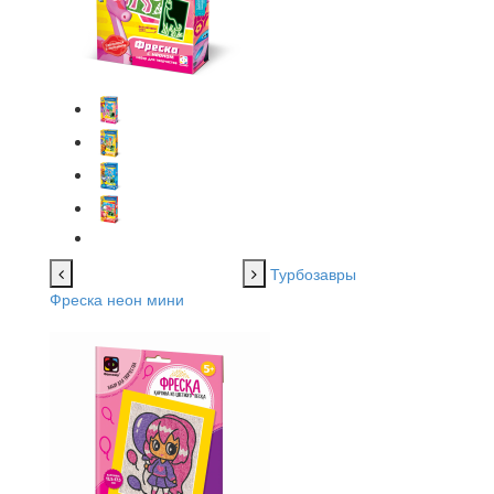
Турбозавры
Фреска неон мини